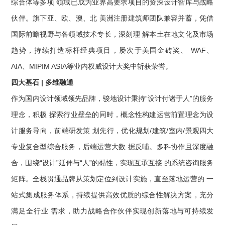
综合体等多项 领域已成为业界⾼要求项⽬的资深设计智库与战略
伙伴。旗下亚、欧、澳、北 美洲注册建筑师团队兼容并蓄，凭借
国际前瞻视野与各领域技术专⻓，深刻理 解本⼟在地⽂化及市场
趋势，持续打造标杆经典项⽬，屡次于美国⾦砖奖、 WAF、
AIA、MIPIM ASIA等业内权威设计⼤奖中斩获荣誉。
四⼤基⽯ | 多维融通
作为国内设计领域领先品牌，骏地设计秉持“设计付诸于⼈”的服务
理念，积极 探索⾏业壁垒的同时，概念性构建运营前置理念为设
计服务导向，前端研发策 划先⾏，优化规划/建筑/室内/景观四⼤
专业复合型综合服务，后端运营⼤数 据反哺。多科协作且深度融
合，围绕“设计”延伸与“⼈”的黏性，实现互承互接 的系统咨询服务
矩阵。全栈贯通品牌从策划定位到设计实施，直⾄落地运营的 ⼀
站式集成服务体系，持续提供⾼效优质的综合性解决⽅案，充分
满⾜全⾏业 需求，助⼒战略合作伙伴实现创新落地与可持续发